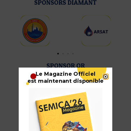
SPONSORS DIAMANT
SPONSOR OR
Le Magazine Officiel
est maintenant disponible
SPONSORS BRONZE