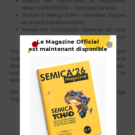
Alliance des Fournisseurs et Prestataires
Miniers (AFROPREM) – Trésorière Générale.
Women In Mining (WIM) – Secrétaire chargée
de la sous-traitance minière.
Réseau des Associations Maliennes de Lutte
contre la Corruption et la Délinquance
Le Magazine Officiel
Financière (RAMLCDF)
est maintenant disponible
Très investie dans les actions de Responsabilité
Sociétale des Entreprises (RSE), elle œuvre pour le
développement social des communautés locales,
tout en soutenant activement les associations de
femmes et de jeunes au Mali.
Elle fut Chargée de Communication du Collège
Transitoire de la Chambre des Mines du Mali.
admin2024
janvier 1, 2026
SPONSORS OFFICIEL